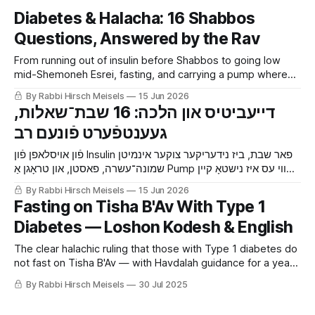
Diabetes & Halacha: 16 Shabbos
Questions, Answered by the Rav
From running out of insulin before Shabbos to going low
mid-Shemoneh Esrei, fasting, and carrying a pump where
there’s no eruv — Rav Menachem Meir Weissmandl shlit”a
By Rabbi Hirsch Meisels
15 Jun 2026
answers 16 real-life halachic questions on living with
‫דייעביטיס און הלכה: 16 שבת־שאלות,
diabetes on Shabbos and Yom Tov.
פֿון אויסלאפן פֿון Insulin פאר שבת, ביז נידעריקער צוקער אינמיטן
שמונה־עשרה, פאסטן, און טראָגן אַ Pump ווי עס איז נישטאָ קיין
עירוב — הגאון רבי מנחם מאיר ווייסמאנדל שליט״א ענטפֿערט 16
By Rabbi Hirsch Meisels
15 Jun 2026
הלכה־שאלות פֿון טאָג־טעגליכן לעבן מיט דייעביטיס אויף שבת און
Fasting on Tisha B'Av With Type 1
יום־טוב.
Diabetes — Loshon Kodesh & English
The clear halachic ruling that those with Type 1 diabetes do
not fast on Tisha B'Av — with Havdalah guidance for a year
when the fast begins on Motzei Shabbos.
By Rabbi Hirsch Meisels
30 Jul 2025