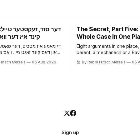
‫דער סוד, זעקסטער טייל: 
The Secret, Part Five:
Whole Case in One Pl
די מאמע איז מסכים, דער טאטע,
Eight arguments in one place,
און דאס קינד זאגט ניין. וואס צו
parent, a mechanech or a Rav
ניין־יאריגע מיידל וויל אז עס זאל,
one thing instead of four. The
Hirsch Meisels
06 Aug 2026
By Rabbi Hirsch Meisels
05 
וואס א שבתון גיט וואס א
London yeshiva whose secret
עלטערן קענען נישט, און דריי
got him sent home, and what 
הילף וואס איז אנגעקומען נאר ו
family that has been told by a
האט עס ארויסגעזאגט.
keep it quiet.
Sign up