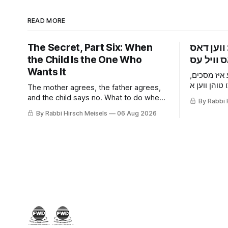
READ MORE
The Secret, Part Six: When
ווען דאס
the Child Is the One Who
Wants It
 איז מסכים
 טוהן ווען א
The mother agrees, the father agrees,
 בלייבן שטיל
and the child says no. What to do when
By Rabbi 
 דאקטער און
a nine-year-old wants it kept quiet, what
By Rabbi Hirsch Meisels
06 Aug 2026
 מעשיות פון
a Shabbaton gives that a doctor and a
וייל עמיצער
parent cannot, and three stories about
help that arrived only because
somebody said it out loud.