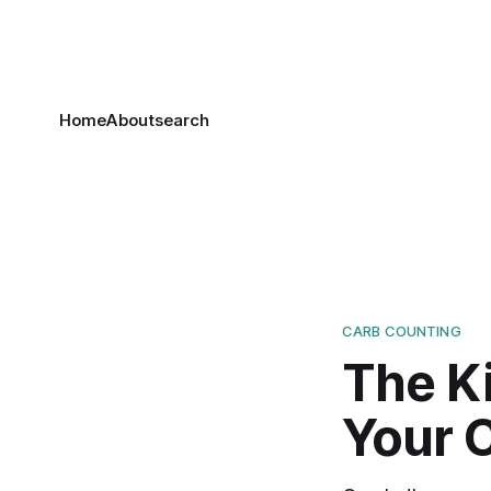
Home
About
search
CARB COUNTING
The K
Your 