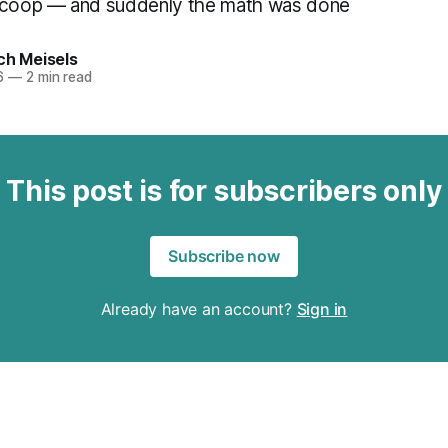
 scoop — and suddenly the math was done
ch Meisels
6
—
2 min read
This post is for subscribers only
Subscribe now
Already have an account?
Sign in