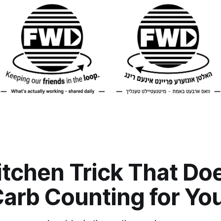
itchen Trick That Do
Carb Counting for Yo