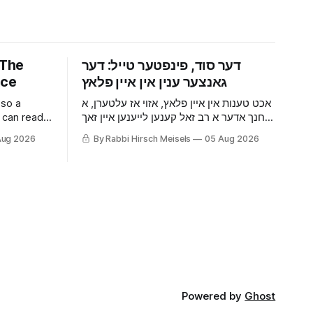
 The
‫דער סוד, פינפטער טייל: דער
ace
 so a
אכט טענות אין איין פלאץ, אזוי אז עלטערן, א
 can read
מחנך אדער א רב זאל קענען לייענען איין זאך
 boy in a
אנשטאט פיר. דער בחור אין א לאנדאנער
Aug 2026
By Rabbi Hirsch Meisels
05 Aug 2026
 almost
ישיבה וואס דער סוד האט אים כמעט
to say to a
געמאכט ארויסשיקן אהיים, און וואס צו זאגן
 Rav to
פאר א משפחה וואס א רב האט געהייסן
האלטן שטיל.
Powered by
Ghost