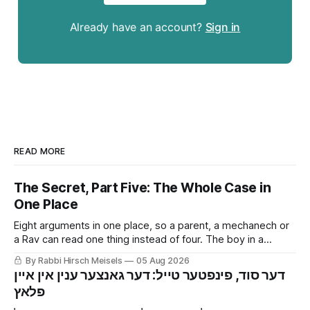
Already have an account?
Sign in
READ MORE
The Secret, Part Five: The Whole Case in
One Place
Eight arguments in one place, so a parent, a mechanech or
a Rav can read one thing instead of four. The boy in a
London yeshiva whose secret almost got him sent home,
By Rabbi Hirsch Meisels
05 Aug 2026
and what to say to a family that has been told by a Rav to
‫דער סוד, פינפטער טייל: דער גאנצער ענין אין איין
keep it quiet.