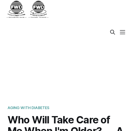
AGING WITH DIABETES
Who Will Take Care of
Me When I'm Older? — A