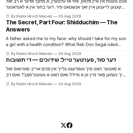
אכט טענות אין איין פלאץ, אזוי אז עלטערן, א מחנך אדער א רב זאל
קענען לייענען איין זאך אנשטאט פיר. דער בחור אין א לאנדאנער
ישיבה וואס דער סוד האט אים כמעט געמאכט ארויסשיקן אהיים,
By Rabbi Hirsch Meisels
05 Aug 2026
און וואס צו זאגן פאר א משפחה וואס א רב האט געהייסן האלטן
The Secret, Part Four: Shidduchim — The
שטיל.
Answers
A father asked me to my face: why should I take for my son
a girl with a health condition? What Reb Don Segal ruled
about the secret and about when it is said, why the parents
By Rabbi Hirsch Meisels
04 Aug 2026
who hide it are doing a calculation on Hashem’s behalf, and
the answer to "but what about our other children."
א פאטער האט מיך געפרעגט גלייך אין פנים אריין: פארוואס זאל
איך נעמען פאר מיין זון א מיידל וואס האט א געזונט־מצב? וואס רב
דן סגל האט געפסק’נט איבערן סוד און איבער ווען מען דערציילט
By Rabbi Hirsch Meisels
04 Aug 2026
עס, פארוואס די וואס באהאלטן עס מאכן א חשבון פארן
אייבערשטן, און דער ענטפער אויף ״וואס איז מיט אונזערע אנדערע
קינדער״.