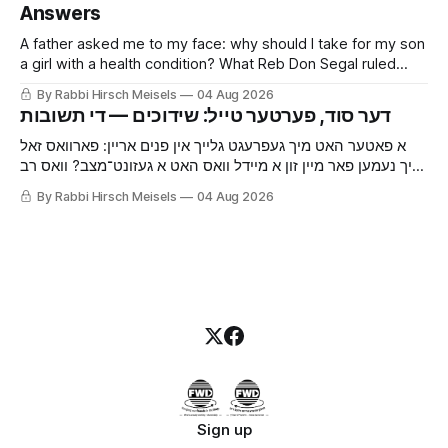
Answers
A father asked me to my face: why should I take for my son
a girl with a health condition? What Reb Don Segal ruled
about the secret and about when it is said, why the parents
By Rabbi Hirsch Meisels
04 Aug 2026
who hide it are doing a calculation on Hashem’s behalf, and
the answer to "but what about our other children."
א פאטער האט מיך געפרעגט גלייך אין פנים אריין: פארוואס זאל
איך נעמען פאר מיין זון א מיידל וואס האט א געזונט־מצב? וואס רב
דן סגל האט געפסק’נט איבערן סוד און איבער ווען מען דערציילט
By Rabbi Hirsch Meisels
04 Aug 2026
עס, פארוואס די וואס באהאלטן עס מאכן א חשבון פארן
אייבערשטן, און דער ענטפער אויף ״וואס איז מיט אונזערע אנדערע
קינדער״.
Sign up