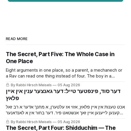
READ MORE
The Secret, Part Five: The Whole Case in
One Place
Eight arguments in one place, so a parent, a mechanech or
a Rav can read one thing instead of four. The boy in a
London yeshiva whose secret almost got him sent home,
By Rabbi Hirsch Meisels
05 Aug 2026
and what to say to a family that has been told by a Rav to
‫דער סוד, פינפטער טייל: דער גאנצער ענין אין איין
keep it quiet.
אכט טענות אין איין פלאץ, אזוי אז עלטערן, א מחנך אדער א רב זאל
קענען לייענען איין זאך אנשטאט פיר. דער בחור אין א לאנדאנער
ישיבה וואס דער סוד האט אים כמעט געמאכט ארויסשיקן אהיים,
By Rabbi Hirsch Meisels
05 Aug 2026
און וואס צו זאגן פאר א משפחה וואס א רב האט געהייסן האלטן
The Secret, Part Four: Shidduchim — The
שטיל.