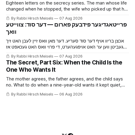
Eighteen letters on the secrecy series. The man whose life
changed when he stopped, the wife who picked up that he
was hiding something before he told her, the mouse and
By Rabbi Hirsch Meisels
07 Aug 2026
the cat, and the boy who said yes to a shidduch because of
‫פרייטאגדיגער פידבעק פארום — דער סוד: צווייטע
a seventh grade classroom.
אכצן בריוו אויף דער סוד סעריע. דער מאן וואס זיין לעבן האט זיך
געביטן ווען ער האט אויפגעהערט, די פרוי וואס האט געכאפט אז
ער באהאלט עפעס נאך איידער ער האט איר געזאגט, די מויז און די
By Rabbi Hirsch Meisels
07 Aug 2026
קאץ, און דער בחור וואס האט געזאגט יא צו א שידוך צוליב א זיבעטן
The Secret, Part Six: When the Child Is the
קלאס.
One Who Wants It
The mother agrees, the father agrees, and the child says
no. What to do when a nine-year-old wants it kept quiet,
what a Shabbaton gives that a doctor and a parent cannot,
By Rabbi Hirsch Meisels
06 Aug 2026
and three stories about help that arrived only because
somebody said it out loud.