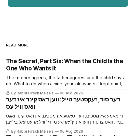
READ MORE
The Secret, Part Six: When the Child Is the
One Who Wants It
The mother agrees, the father agrees, and the child says
no. What to do when a nine-year-old wants it kept quiet,
what a Shabbaton gives that a doctor and a parent cannot,
By Rabbi Hirsch Meisels
06 Aug 2026
and three stories about help that arrived only because
‫דער סוד, זעקסטער טייל: ווען דאס קינד איז דער
somebody said it out loud.
די מאמע איז מסכים, דער טאטע איז מסכים, און דאס קינד זאגט
ניין. וואס צו טוהן ווען א ניין־יאריגע מיידל וויל אז עס זאל בלייבן
שטיל, וואס א שבתון גיט וואס א דאקטער און עלטערן קענען נישט,
By Rabbi Hirsch Meisels
06 Aug 2026
און דריי מעשיות פון הילף וואס איז אנגעקומען נאר ווייל עמיצער